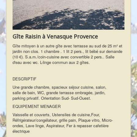
Contact - Accès
Conditions générales
Admin
Gîte Raisin à Venasque Provence
Gîte mitoyen à un autre gîte avec terrasse au sud de 25 m² et
jardin non clos. 1 chambre . 1 lit 2 pers., lit bébé sur demande
(10 €). S.a.m./coin-cuisine avec convertible 2 pers.. Salle
d'eau avec wc. L-linge commun aux 2 gîtes.
DESCRIPTIF
Une grande chambre, spacieux séjour cuisine, salon,
salle de bain, WC, grande terrasse ombragée, jardin,
parking privatif. Orientation Sud- Sud-Ouest.
EQUIPEMENT MENAGER
Vaisselle et couverts, Ustensiles de cuisine,Four,
Réfrigérateur/congélateur, grille pain, Plaque vitro, Micro-
ondes, Lave linge, Aspirateur, Fer à repasser cafetière
électrique