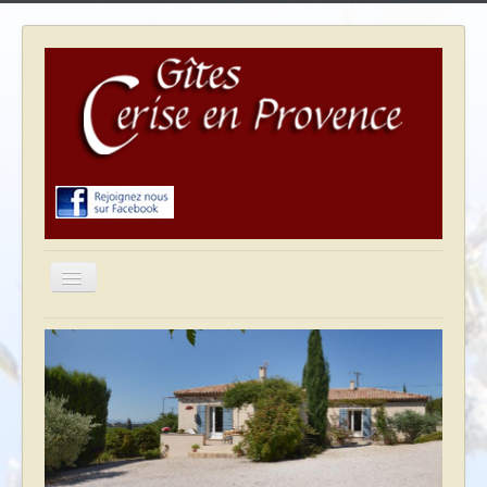
Basculer
la
navigation
Accueil
Gîte cerise
Gîte raisin
Gîte Olive
Tourisme & Loisirs